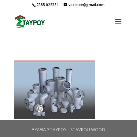
2385 022381
vexlinee@gmail.com
ΞΥΛΕΙΑ ΣΤΑΥΡΟΥ - STAVROU WOOD