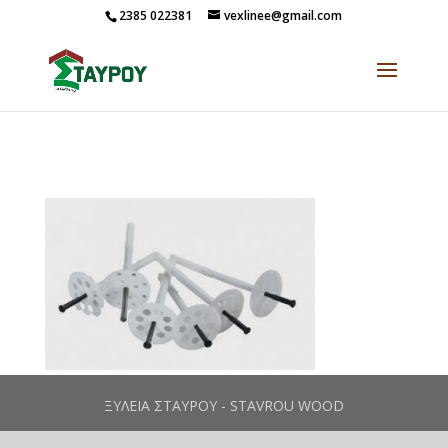
2385 022381
vexlinee@gmail.com
ΞΥΛΕΙΑ ΣΤΑΥΡΟΥ - STAVROU WOOD