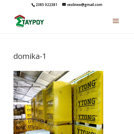
2385 022381
vexlinee@gmail.com
domika-1